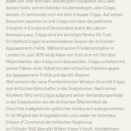
Adam von Trott lernt den überzeugten Sozialisten 1932 über
dessen Sohn, seinen Oxforder Studienkollegen John Cripps,
kennen. Er befreundet sich mit dem Ehepaar Cripps. Auf seinen
Besuchen tauschen er und Cripps sich über die politische
Situation in Europa und Deutschland sowie die Labour-
Bewegung aus. Cripps wird ein wichtiger Mentor für Trott.
Sir Stafford Cripps ist entschiedener Gegner der britischen
Appeasement-Politik. Während seiner Friedensinitiative in
London im Juni 1939 berät Adam von Trott sich mit ihm über
Möglichkeiten, den Krieg noch abzuwenden. Cripps scheitert mit
seinen Plänen einer Volksfront aller britischen Parteien gegen
die Appeasement-Politik und das NS-Regime.
1940 ernennt der neue Premierminister Winston Churchill Cripps
zum britischen Botschafter in der Sowjetunion. Nach seiner
Rückkehr 1942 wird Cripps aufgrund seiner Verhandlungserfolge
in der Sowjetunion von der britischen Öffentlichkeit als
Churchills maßgeblicher politischer Konkurrent wahrgenommen.
Er ist Mitglied des Kriegskabinetts und Leader im Unterhaus
(House of Commons) der britischen Regierung.
Im Frühjahr 1942 übergibt Willem Visser’t Hooft, Kontaktmann