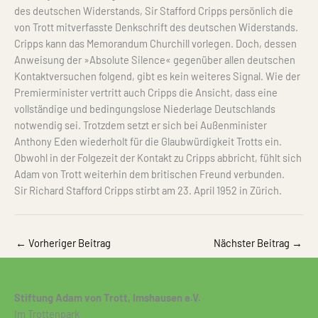
des deutschen Widerstands, Sir Stafford Cripps persönlich die
von Trott mitverfasste Denkschrift des deutschen Widerstands.
Cripps kann das Memorandum Churchill vorlegen. Doch, dessen
Anweisung der »Absolute Silence« gegenüber allen deutschen
Kontaktversuchen folgend, gibt es kein weiteres Signal. Wie der
Premierminister vertritt auch Cripps die Ansicht, dass eine
vollständige und bedingungslose Niederlage Deutschlands
notwendig sei. Trotzdem setzt er sich bei Außenminister
Anthony Eden wiederholt für die Glaubwürdigkeit Trotts ein.
Obwohl in der Folgezeit der Kontakt zu Cripps abbricht, fühlt sich
Adam von Trott weiterhin dem britischen Freund verbunden.
Sir Richard Stafford Cripps stirbt am 23. April 1952 in Zürich.
←
Vorheriger Beitrag
Nächster Beitrag
→
Stiftung Adam von Trott, Imshausen e.V.
Im Trottenpark